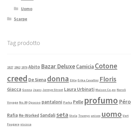
Uomo
Scarpe
Tag prodotto
Cotone
Bazar Deluxe
Camicia
Abito
1927
1962
1976
creed
donna
Floris
De Siena
Elite
Erika Cavallini
Giacca
Laura Urbinati
Gonna
Jeans
Jermyn Street
Maison Co.go
Neroli
profumo
Péro
pantaloni
Pelle
Voyage
No.89
Opacoo
Parka
uomo
seta
Rafia
Sandali
Re-Worked
Stola
Truenyc
unisex
Vert
Fougere
viscosa