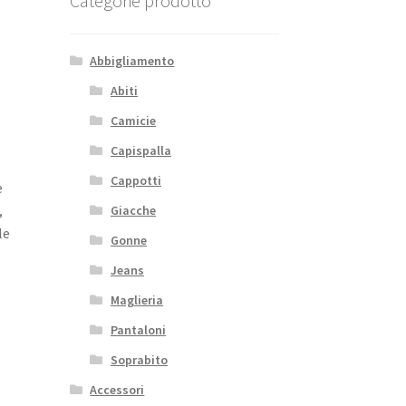
Categorie prodotto
Abbigliamento
Abiti
Camicie
Capispalla
Cappotti
e
,
Giacche
le
Gonne
Jeans
Maglieria
Pantaloni
Soprabito
Accessori