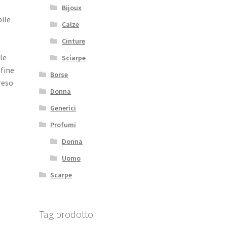
Bijoux
bile
Calze
o
Cinture
le
Sciarpe
 fine
Borse
reso
Donna
Generici
Profumi
Donna
Uomo
Scarpe
Tag prodotto