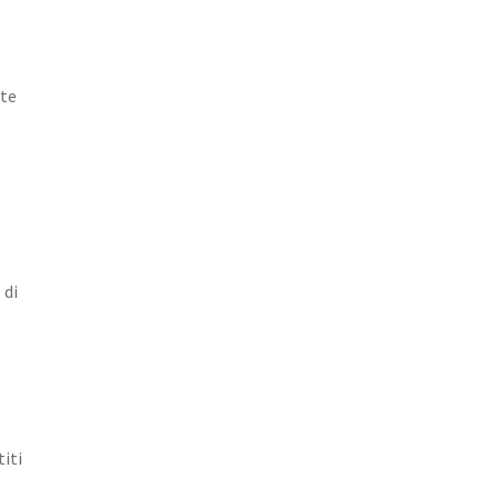
nte
 di
iti