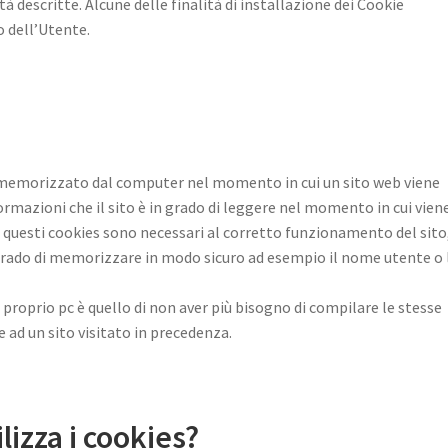
tà descritte. Alcune delle finalità di installazione dei Cookie
o dell’Utente.
ne memorizzato dal computer nel momento in cui un sito web viene
ormazioni che il sito è in grado di leggere nel momento in cui vien
questi cookies sono necessari al corretto funzionamento del sito
in grado di memorizzare in modo sicuro ad esempio il nome utente o 
l proprio pc è quello di non aver più bisogno di compilare le stesse
 ad un sito visitato in precedenza.
ilizza i cookies?