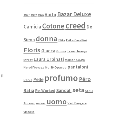
Bazar Deluxe
Abito
1927
1962
1976
creed
Cotone
Camicia
De
donna
Siena
Elite
Erika Cavallini
Floris
Giacca
Gonna
Jeans
Jermyn
Laura Urbinati
Street
Maison Co.go
pantaloni
Neroli Voyage
No.89
Opacoo
profumo
il
Péro
Pelle
Parka
seta
Rafia
Sandali
Re-Worked
Stola
uomo
Truenyc
unisex
Vert Fougere
viscosa