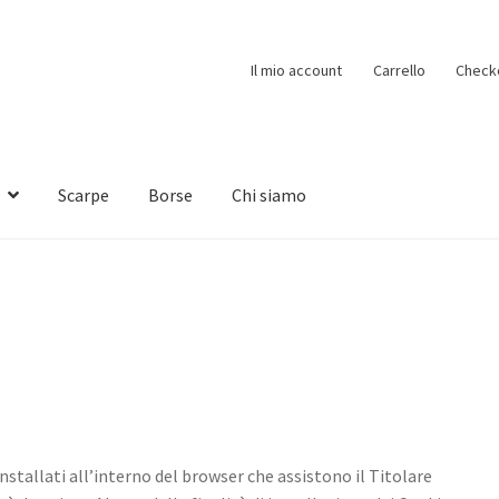
Il mio account
Carrello
Check
Scarpe
Borse
Chi siamo
installati all’interno del browser che assistono il Titolare