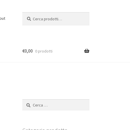
Cerca:
C
out
e
r
c
a
€
0,00
0 prodotti
Ricerca
per: