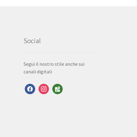
Social
Segui il nostro stile anche sui
canali digitali
facebook
instagram
google-
maps