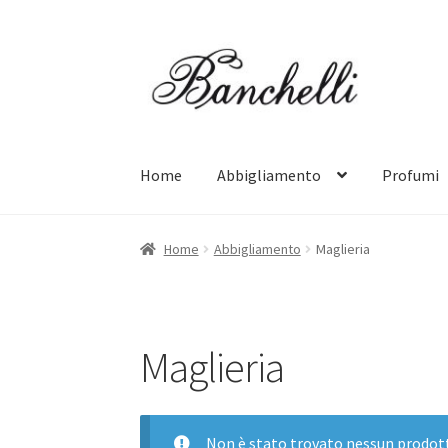
Vai
Vai
alla
al
navigazione
contenuto
Home
Abbigliamento
Profumi
Home
Abbigliamento
Maglieria
Maglieria
Non è stato trovato nessun prodott