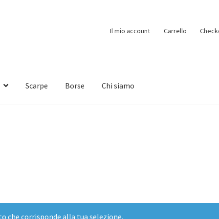
Il mio account
Carrello
Check
Scarpe
Borse
Chi siamo
o che corrisponde alla tua selezione.