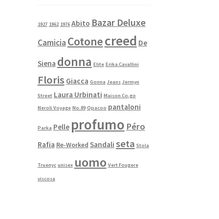
Bazar Deluxe
Abito
1927
1962
1976
creed
Cotone
Camicia
De
donna
Siena
Elite
Erika Cavallini
Floris
Giacca
Gonna
Jeans
Jermyn
Laura Urbinati
Street
Maison Co.go
pantaloni
Neroli Voyage
No.89
Opacoo
profumo
Péro
Pelle
Parka
seta
Rafia
Sandali
Re-Worked
Stola
uomo
Truenyc
unisex
Vert Fougere
viscosa