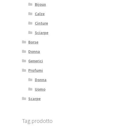
Bijoux
Calze
Cinture
Sciarpe
Borse
Donna
Generici
Profumi
Donna
Uomo
Scarpe
Tag prodotto