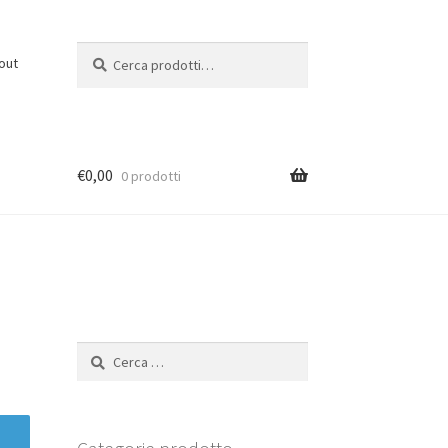
Cerca:
C
out
e
r
c
a
€
0,00
0 prodotti
Ricerca
per: