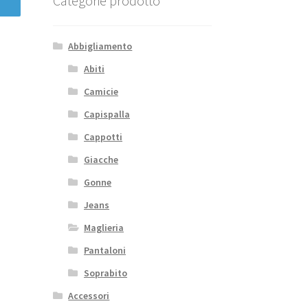
Categorie prodotto
Abbigliamento
Abiti
Camicie
Capispalla
Cappotti
Giacche
Gonne
Jeans
Maglieria
Pantaloni
Soprabito
Accessori