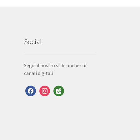
Social
Segui il nostro stile anche sui
canali digitali
facebook
instagram
google-
maps