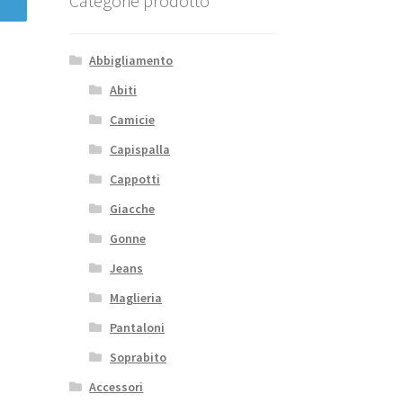
Categorie prodotto
Abbigliamento
Abiti
Camicie
Capispalla
Cappotti
Giacche
Gonne
Jeans
Maglieria
Pantaloni
Soprabito
Accessori