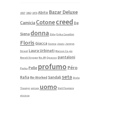
Bazar Deluxe
Abito
1927
1962
1976
creed
Cotone
Camicia
De
donna
Siena
Elite
Erika Cavallini
Floris
Giacca
Gonna
Jeans
Jermyn
Laura Urbinati
Street
Maison Co.go
pantaloni
Neroli Voyage
No.89
Opacoo
profumo
Péro
Pelle
Parka
seta
Rafia
Sandali
Re-Worked
Stola
uomo
Truenyc
unisex
Vert Fougere
viscosa