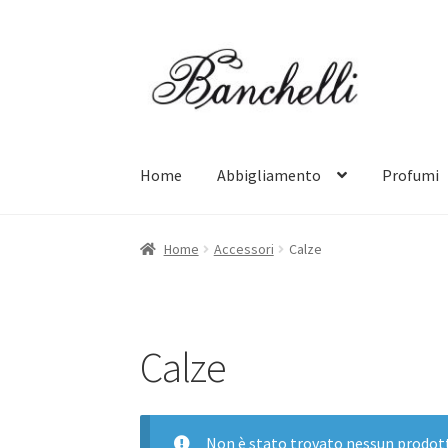
Vai
Vai
alla
al
navigazione
contenuto
Home
Abbigliamento
Profumi
Home
Accessori
Calze
Calze
Non è stato trovato nessun prodott