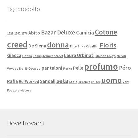
Tag prodotto
Cotone
Bazar Deluxe
Camicia
Abito
1927
1962
1976
creed
donna
Floris
De Siena
Elite
Erika Cavallini
Giacca
Laura Urbinati
Gonna
Jeans
Jermyn Street
Maison Co.go
Neroli
profumo
Péro
pantaloni
Pelle
Voyage
No.89
Opacoo
Parka
uomo
seta
Rafia
Sandali
Re-Worked
Stola
Truenyc
unisex
Vert
Fougere
viscosa
Dove trovarci