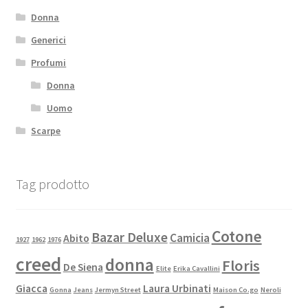
Donna
Generici
Profumi
Donna
Uomo
Scarpe
Tag prodotto
Cotone
Bazar Deluxe
Camicia
Abito
1927
1962
1976
creed
donna
Floris
De Siena
Elite
Erika Cavallini
Giacca
Laura Urbinati
Gonna
Jeans
Jermyn Street
Maison Co.go
Neroli