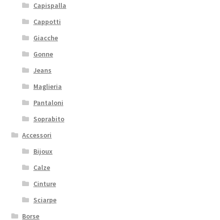
Capispalla
Cappotti
Giacche
Gonne
Jeans
Maglieria
Pantaloni
Soprabito
Accessori
Bijoux
Calze
Cinture
Sciarpe
Borse