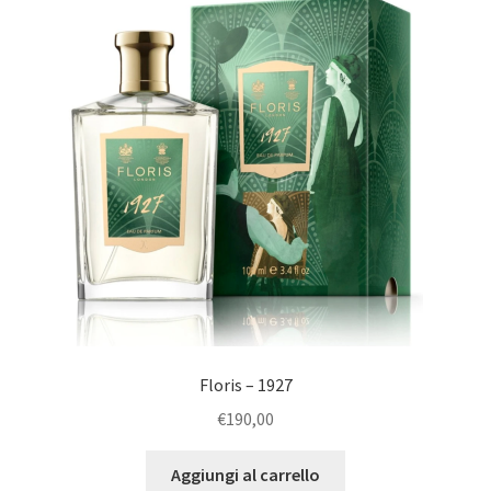
u
e
c
n
h
u
i
c
l
h
d
i
l
d
Floris – 1927
€
190,00
Aggiungi al carrello