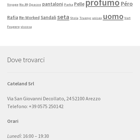
profumo
Péro
pantaloni
Pelle
Voyage
No.89
Opacoo
Parka
uomo
seta
Rafia
Sandali
Re-Worked
Stola
Truenyc
unisex
Vert
Fougere
viscosa
Dove trovarci
Cateland Srl
Via San Giovanni Decollato, 24 52100 Arezzo
Telefono: +39 0575 250142
Orari
Lunedì
: 16:00 – 19:30