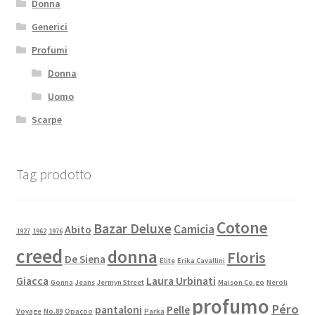
Donna
Generici
Profumi
Donna
Uomo
Scarpe
Tag prodotto
Cotone
Bazar Deluxe
Camicia
Abito
1927
1962
1976
creed
donna
Floris
De Siena
Elite
Erika Cavallini
Giacca
Laura Urbinati
Gonna
Jeans
Jermyn Street
Maison Co.go
Neroli
profumo
Péro
pantaloni
Pelle
Voyage
No.89
Opacoo
Parka