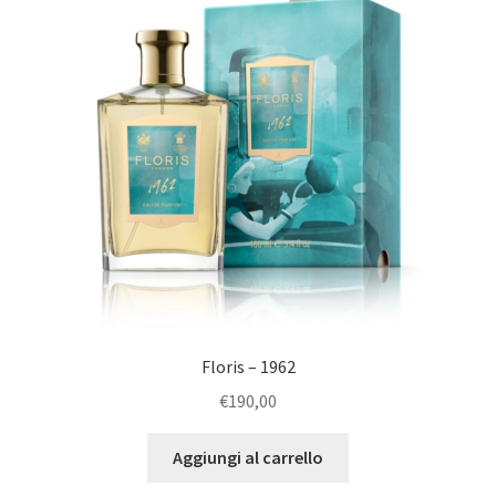
u
e
c
n
h
u
i
c
l
h
d
i
l
d
Floris – 1962
€
190,00
Aggiungi al carrello