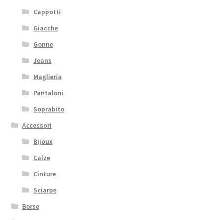
Cappotti
Giacche
Gonne
Jeans
Maglieria
Pantaloni
Soprabito
Accessori
Bijoux
Calze
Cinture
Sciarpe
Borse