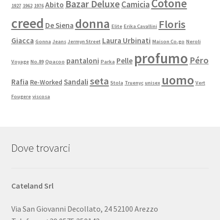
Cotone
Bazar Deluxe
Camicia
Abito
1927
1962
1976
creed
donna
Floris
De Siena
Elite
Erika Cavallini
Giacca
Laura Urbinati
Gonna
Jeans
Jermyn Street
Maison Co.go
Neroli
profumo
Péro
pantaloni
Pelle
Voyage
No.89
Opacoo
Parka
uomo
seta
Rafia
Sandali
Re-Worked
Stola
Truenyc
unisex
Vert
Fougere
viscosa
Dove trovarci
Cateland Srl
Via San Giovanni Decollato, 24 52100 Arezzo