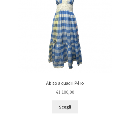
u
e
c
n
h
u
i
c
l
h
d
i
l
d
Abito a quadri Péro
€
1.100,00
Scegli