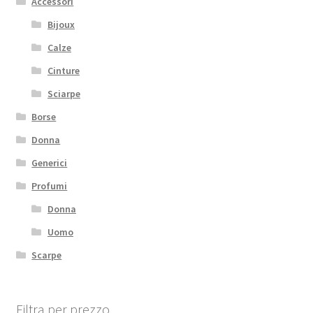
Accessori
Bijoux
Calze
Cinture
Sciarpe
Borse
Donna
Generici
Profumi
Donna
Uomo
Scarpe
Filtra per prezzo