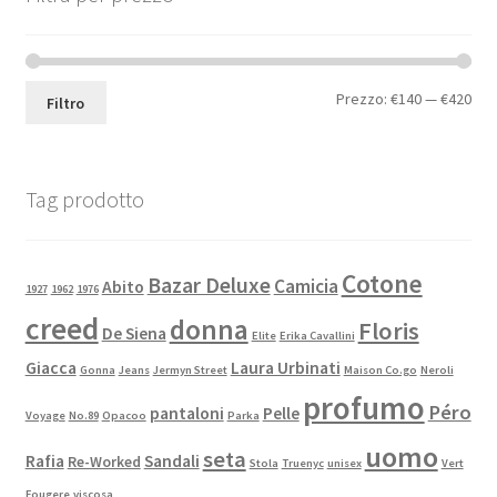
Prezzo:
€140
—
€420
Filtro
Tag prodotto
Cotone
Bazar Deluxe
Camicia
Abito
1927
1962
1976
creed
donna
Floris
De Siena
Elite
Erika Cavallini
Giacca
Laura Urbinati
Gonna
Jeans
Jermyn Street
Maison Co.go
Neroli
profumo
Péro
pantaloni
Pelle
Voyage
No.89
Opacoo
Parka
uomo
seta
Rafia
Sandali
Re-Worked
Stola
Truenyc
unisex
Vert
Fougere
viscosa