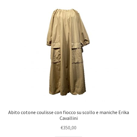
u
e
c
n
h
u
i
c
l
h
d
i
l
d
Abito cotone coulisse con fiocco su scollo e maniche Erika
Cavallini
€
350,00