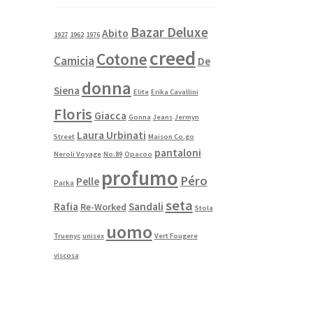
Bazar Deluxe
Abito
1927
1962
1976
creed
Cotone
Camicia
De
donna
Siena
Elite
Erika Cavallini
Floris
Giacca
Gonna
Jeans
Jermyn
Laura Urbinati
Street
Maison Co.go
pantaloni
Neroli Voyage
No.89
Opacoo
profumo
Péro
Pelle
Parka
seta
Rafia
Sandali
Re-Worked
Stola
uomo
Truenyc
unisex
Vert Fougere
viscosa