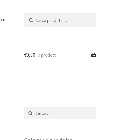
Cerca:
C
out
e
r
c
a
€
0,00
0 prodotti
Ricerca
per: