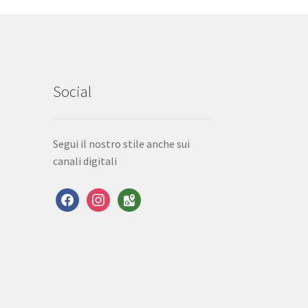
Social
Segui il nostro stile anche sui
canali digitali
facebook
instagram
google-
maps