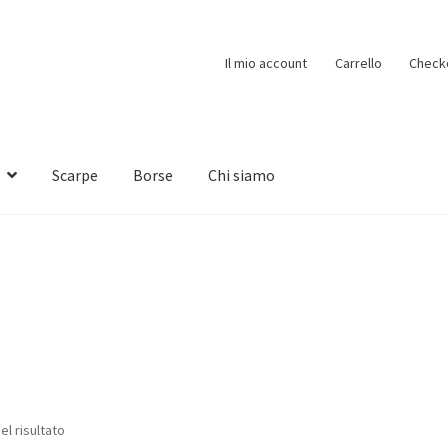
Il mio account
Carrello
Check
Scarpe
Borse
Chi siamo
el risultato