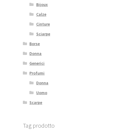
Bijoux
Calze
Cinture
Sciarpe
Borse
Donna
Generici
Profumi
Donna
Uomo
Scarpe
Tag prodotto