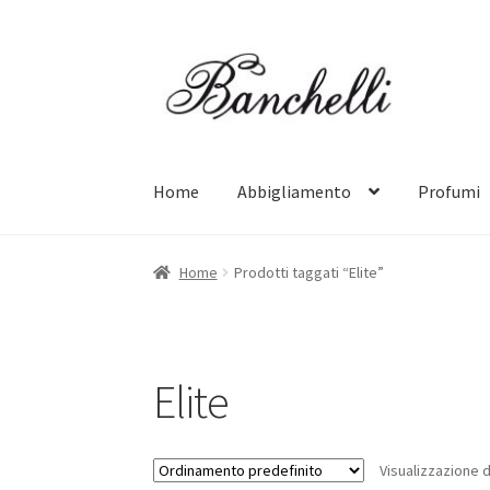
Vai
Vai
alla
al
navigazione
contenuto
Home
Abbigliamento
Profumi
Home
Prodotti taggati “Elite”
Elite
Visualizzazione d