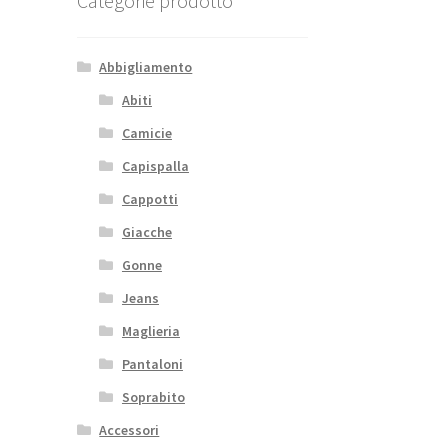
Categorie prodotto
Abbigliamento
Abiti
Camicie
Capispalla
Cappotti
Giacche
Gonne
Jeans
Maglieria
Pantaloni
Soprabito
Accessori