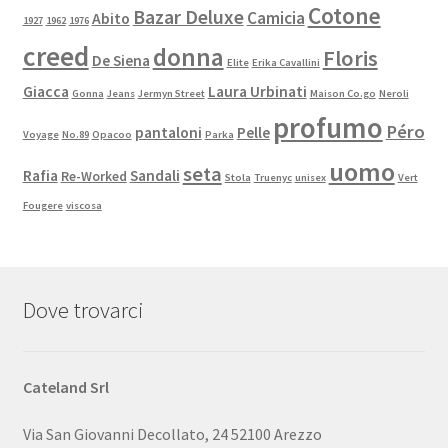
Cotone
Bazar Deluxe
Camicia
Abito
1927
1962
1976
creed
donna
Floris
De Siena
Elite
Erika Cavallini
Giacca
Laura Urbinati
Gonna
Jeans
Jermyn Street
Maison Co.go
Neroli
profumo
Péro
pantaloni
Pelle
Voyage
No.89
Opacoo
Parka
uomo
seta
Rafia
Sandali
Re-Worked
Stola
Truenyc
unisex
Vert
Fougere
viscosa
Dove trovarci
Cateland Srl
Via San Giovanni Decollato, 24 52100 Arezzo