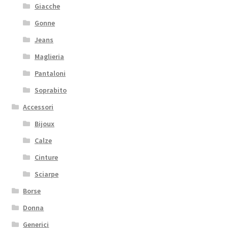
Giacche
Gonne
Jeans
Maglieria
Pantaloni
Soprabito
Accessori
Bijoux
Calze
Cinture
Sciarpe
Borse
Donna
Generici