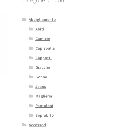
Categorie prodotto
Abbigliamento
Abiti
Camicie
Capispalla
Cappotti
Giacche
Gonne
Jeans
Maglieria
Pantaloni
Soprabito
Accessori