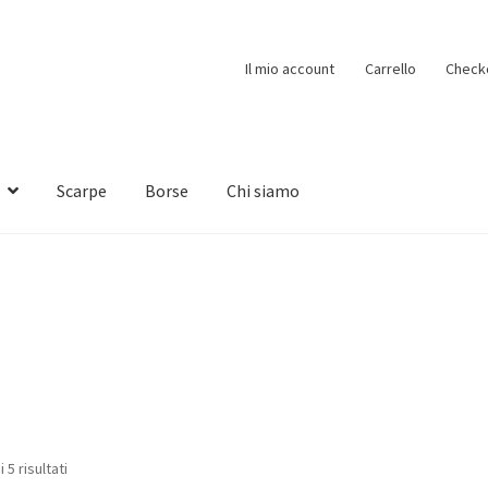
Il mio account
Carrello
Check
Scarpe
Borse
Chi siamo
 5 risultati