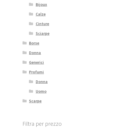
Bijoux
Calze
Cinture
Sciarpe
Borse
Donna
Generici
Profumi
Donna
Uomo
Scarpe
Filtra per prezzo