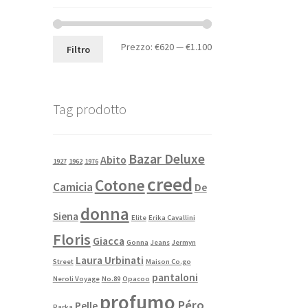
Prezzo:
€620
—
€1.100
Filtro
Tag prodotto
Bazar Deluxe
Abito
1927
1962
1976
creed
Cotone
Camicia
De
donna
Siena
Elite
Erika Cavallini
Floris
Giacca
Gonna
Jeans
Jermyn
Laura Urbinati
Street
Maison Co.go
pantaloni
Neroli Voyage
No.89
Opacoo
profumo
Péro
Pelle
Parka