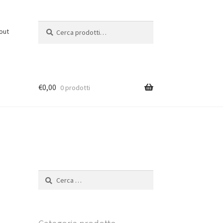
Cerca:
C
out
e
r
c
a
€
0,00
0 prodotti
Ricerca
per: