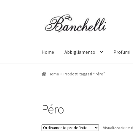
Vai
Vai
alla
al
navigazione
contenuto
Home
Abbigliamento
Profumi
Home
Prodotti taggati “Péro”
Péro
Visualizzazione di