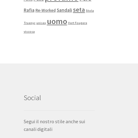
seta
Rafia
Sandali
Re-Worked
Stola
uomo
Truenyc
unisex
Vert Fougere
viscosa
Social
Segui il nostro stile anche sui
canali digitali