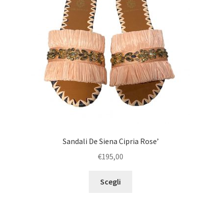
u
e
c
n
h
u
i
c
l
h
d
i
l
d
Sandali De Siena Cipria Rose’
€
195,00
Scegli