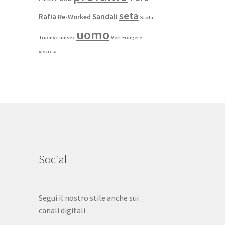
seta
Rafia
Sandali
Re-Worked
Stola
uomo
Truenyc
unisex
Vert Fougere
viscosa
Social
Segui il nostro stile anche sui
canali digitali