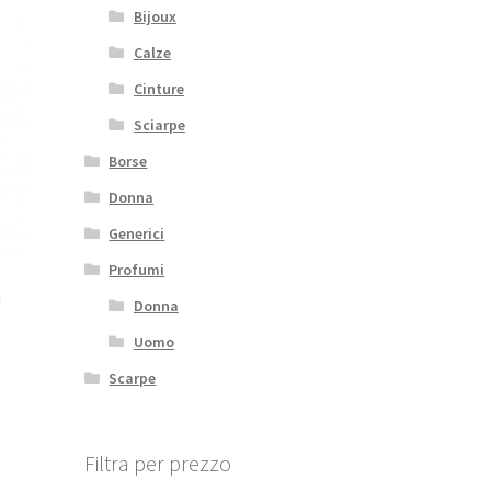
Bijoux
Calze
Cinture
Sciarpe
Borse
Donna
Generici
Profumi
a
Donna
Uomo
Scarpe
Filtra per prezzo