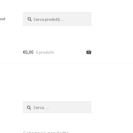
Cerca:
C
out
e
r
c
a
€
0,00
0 prodotti
Ricerca
per: