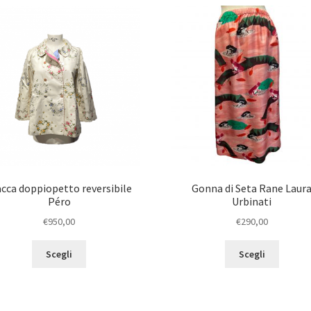
acca doppiopetto reversibile
Gonna di Seta Rane Laur
Péro
Urbinati
€
950,00
€
290,00
Scegli
Scegli