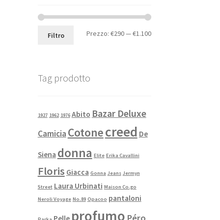
Prezzo:
€290
—
€1.100
Filtro
Tag prodotto
Bazar Deluxe
Abito
1927
1962
1976
creed
Cotone
Camicia
De
donna
Siena
Elite
Erika Cavallini
Floris
Giacca
Gonna
Jeans
Jermyn
Laura Urbinati
Street
Maison Co.go
pantaloni
Neroli Voyage
No.89
Opacoo
profumo
Péro
Pelle
Parka