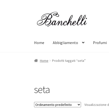
Vai
Vai
alla
al
navigazione
contenuto
Home
Abbigliamento
Profumi
Home
Prodotti taggati “seta”
seta
Visualizzazione di