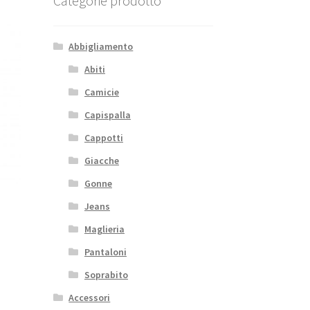
Categorie prodotto
Abbigliamento
Abiti
Camicie
Capispalla
Cappotti
Giacche
Gonne
Jeans
Maglieria
Pantaloni
Soprabito
Accessori