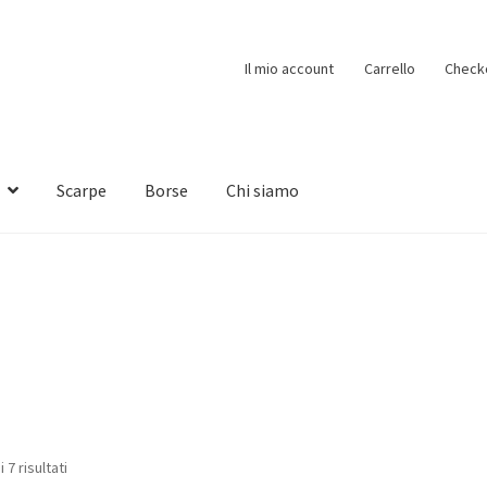
Il mio account
Carrello
Check
Scarpe
Borse
Chi siamo
 7 risultati