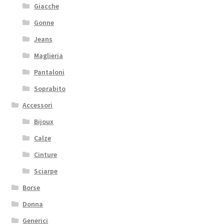
Giacche
Gonne
Jeans
Maglieria
Pantaloni
Soprabito
Accessori
Bijoux
Calze
Cinture
Sciarpe
Borse
Donna
Generici