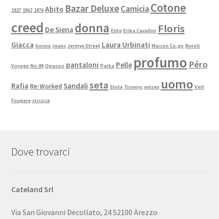
Cotone
Bazar Deluxe
Camicia
Abito
1927
1962
1976
creed
donna
Floris
De Siena
Elite
Erika Cavallini
Giacca
Laura Urbinati
Gonna
Jeans
Jermyn Street
Maison Co.go
Neroli
profumo
Péro
pantaloni
Pelle
Voyage
No.89
Opacoo
Parka
uomo
seta
Rafia
Sandali
Re-Worked
Stola
Truenyc
unisex
Vert
Fougere
viscosa
Dove trovarci
Cateland Srl
Via San Giovanni Decollato, 24 52100 Arezzo