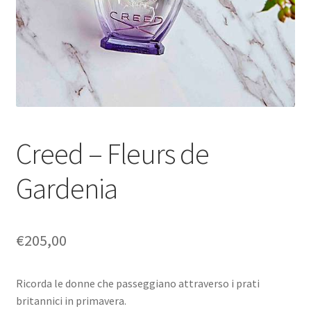
u
e
c
n
h
u
i
c
l
h
d
i
l
d
Creed – Fleurs de
Gardenia
€
205,00
Ricorda le donne che passeggiano attraverso i prati
britannici in primavera.