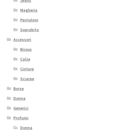
Jeans
Maglieria
Pantaloni
Soprabito
Accessori
Bijoux
Calze
Cinture
Sciarpe
Borse
Donna
Generici
Profumi
Donna