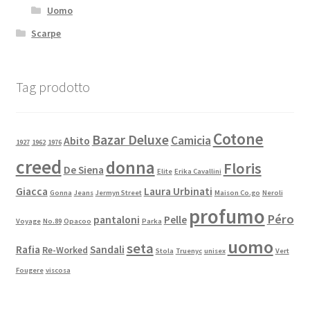
Uomo
Scarpe
Tag prodotto
Cotone
Bazar Deluxe
Camicia
Abito
1927
1962
1976
creed
donna
Floris
De Siena
Elite
Erika Cavallini
Giacca
Laura Urbinati
Gonna
Jeans
Jermyn Street
Maison Co.go
Neroli
profumo
Péro
pantaloni
Pelle
Voyage
No.89
Opacoo
Parka
uomo
seta
Rafia
Sandali
Re-Worked
Stola
Truenyc
unisex
Vert
Fougere
viscosa