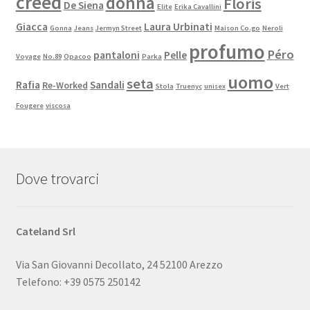
creed
donna
Floris
De Siena
Elite
Erika Cavallini
Giacca
Laura Urbinati
Gonna
Jeans
Jermyn Street
Maison Co.go
Neroli
profumo
Péro
pantaloni
Pelle
Voyage
No.89
Opacoo
Parka
uomo
seta
Rafia
Sandali
Re-Worked
Stola
Truenyc
unisex
Vert
Fougere
viscosa
Dove trovarci
Cateland Srl
Via San Giovanni Decollato, 24 52100 Arezzo
Telefono: +39 0575 250142