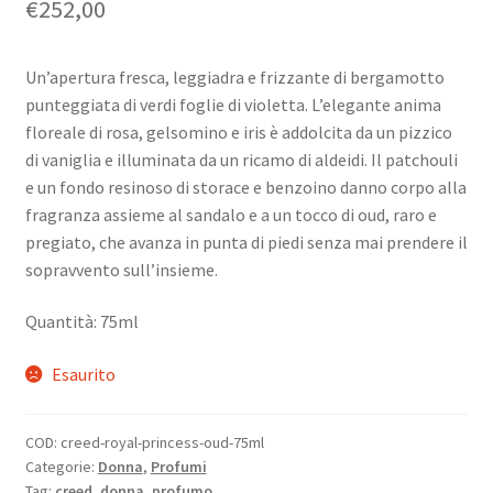
€
252,00
Un’apertura fresca, leggiadra e frizzante di bergamotto
punteggiata di verdi foglie di violetta. L’elegante anima
floreale di rosa, gelsomino e iris è addolcita da un pizzico
di vaniglia e illuminata da un ricamo di aldeidi. Il patchouli
e un fondo resinoso di storace e benzoino danno corpo alla
fragranza assieme al sandalo e a un tocco di oud, raro e
pregiato, che avanza in punta di piedi senza mai prendere il
sopravvento sull’insieme.
Quantità: 75ml
Esaurito
COD:
creed-royal-princess-oud-75ml
Categorie:
Donna
,
Profumi
Tag:
creed
,
donna
,
profumo