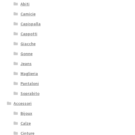
Abiti
Camicie
Capispalla
Cappotti
Giacche
Gonne
Jeans
Maglieria
Pantaloni
Soprabito
Accessori
Bijoux
Calze
Cinture