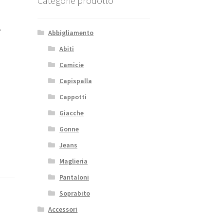
Categorie prodotto
,
Abbigliamento
Abiti
Camicie
Capispalla
Cappotti
Giacche
Gonne
Jeans
Maglieria
Pantaloni
Soprabito
Accessori