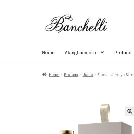
Vai
Vai
alla
al
navigazione
contenuto
Home
Abbigliamento
Profumi
Home
Profumi
Uomo
Floris – Jermyn Stre