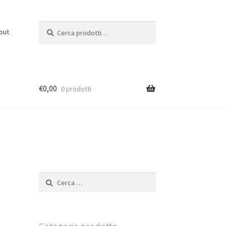
Cerca:
C
out
e
r
c
a
€
0,00
0 prodotti
Ricerca
per: