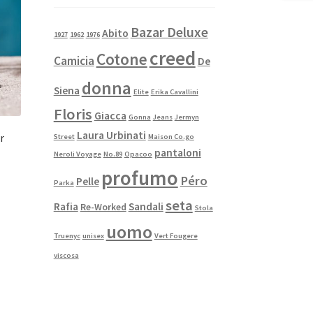
Bazar Deluxe
Abito
1927
1962
1976
creed
Cotone
Camicia
De
donna
Siena
Elite
Erika Cavallini
Floris
Giacca
Gonna
Jeans
Jermyn
Laura Urbinati
r
Street
Maison Co.go
pantaloni
Neroli Voyage
No.89
Opacoo
profumo
Péro
Pelle
Parka
seta
Rafia
Sandali
Re-Worked
Stola
uomo
Truenyc
unisex
Vert Fougere
viscosa