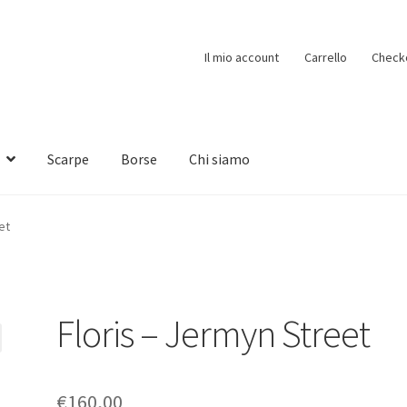
Il mio account
Carrello
Check
Scarpe
Borse
Chi siamo
et
Floris – Jermyn Street
€
160,00