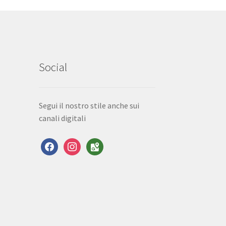
Social
Segui il nostro stile anche sui
canali digitali
facebook
instagram
google-
maps