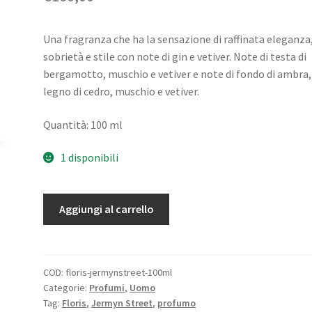
Una fragranza che ha la sensazione di raffinata eleganza
sobrietà e stile con note di gin e vetiver. Note di testa di
bergamotto, muschio e vetiver e note di fondo di ambra,
legno di cedro, muschio e vetiver.
Quantità: 100 ml
1 disponibili
Aggiungi al carrello
COD:
floris-jermynstreet-100ml
Categorie:
Profumi
,
Uomo
Tag:
Floris
,
Jermyn Street
,
profumo