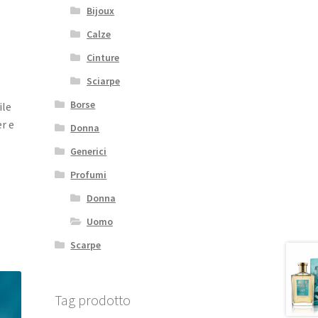
Bijoux
Calze
Cinture
Sciarpe
Borse
ile
r e
Donna
Generici
Profumi
Donna
Uomo
Scarpe
Tag prodotto